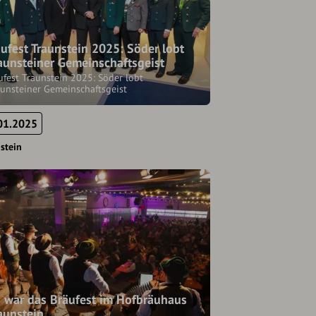
ufest Traunstein 2025: Söder lobt
aunsteiner Gemeinschaftsgeist
ufest Traunstein 2025: Söder lobt
aunsteiner Gemeinschaftsgeist
01.2025
stein
 war das Bräufest im Hofbräuhaus
aunstein