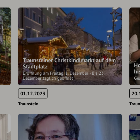
Traunsteiner Christkindlmarkt auf dem
Ho
Stadtplatz
hi
Eröffnung am Freitag, 1. Dezember - Bis 23.
Dezember täglich geöffnet
Ge
01.12.2023
20.
Traunstein
Traun