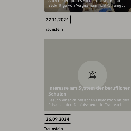
Auch heuer gibt es wieder die Sterne für
Bedürftige von Vergissmeinnicht-Chiemgau
27.11.2024
Traunstein
Interesse am System der beruflichen
Schulen
Besuch einer chinesischen Delegation an den
Privatschulen Dr. Kalscheuer in Traunstein
26.09.2024
Traunstein