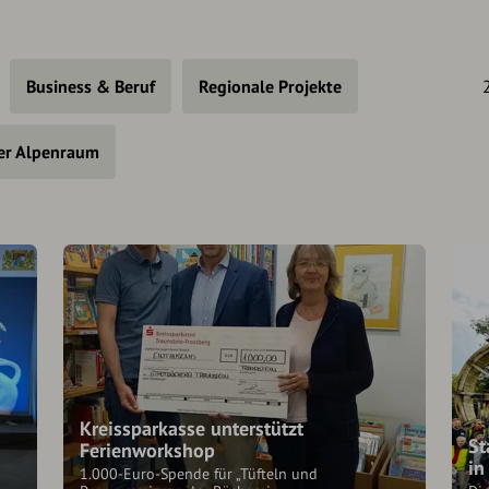
Business & Beruf
Regionale Projekte
er Alpenraum
Kreissparkasse unterstützt
St
Ferienworkshop
in
1.000-Euro-Spende für „Tüfteln und