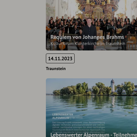
Requiem von Johannes Brahms
Kulturforum Klosterkirche in Traunstein
14.11.2023
Traunstein
Lebenswerter Alpenraum - Teilnehm