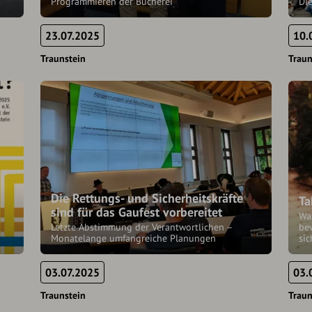
Programmieren der Bücherei
Die
23.07.2025
10.
Traunstein
Traun
Die Rettungs- und Sicherheitskräfte
Ta
sind für das Gaufest vorbereitet
Wa
Letzte Abstimmung der Verantwortlichen –
be
Monatelange umfangreiche Planungen
sic
03.07.2025
03.
Traunstein
Traun