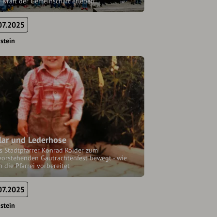
 Kraft der Gemeinschaft erleben
07.2025
stein
lar und Lederhose
s Stadtpfarrer Konrad Roider zum
vorstehenden Gautrachtenfest bewegt - wie
h die Pfarrei vorbereitet
07.2025
stein