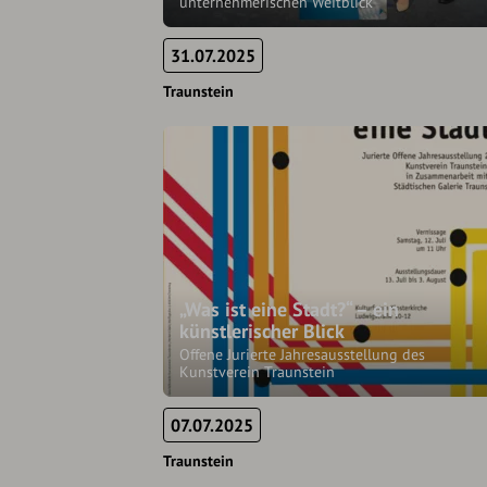
unternehmerischen Weitblick
31.07.2025
Traunstein
„Was ist eine Stadt?“ – ein
künstlerischer Blick
Offene Jurierte Jahresausstellung des
Kunstverein Traunstein
07.07.2025
Traunstein