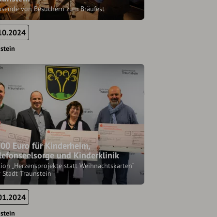
usende von Besuchern zum Bräufest
10.2024
stein
00 Euro für Kinderheim,
lefonseelsorge und Kinderklinik
ion „Herzensprojekte statt Weihnachtskarten“
 Stadt Traunstein
01.2024
stein