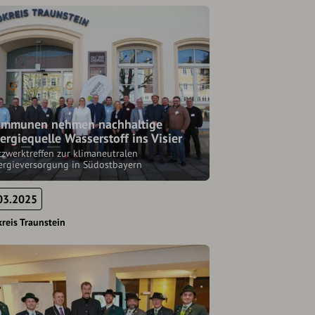
mmunen nehmen nachhaltige
ergiequelle Wasserstoff ins Visier
zwerktreffen zur klimaneutralen
ergieversorgung in Südostbayern
03.2025
reis Traunstein