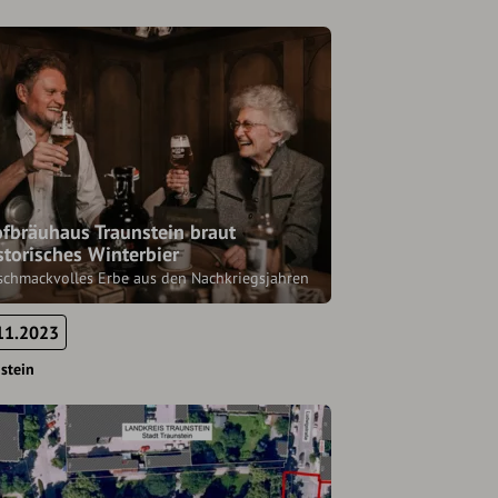
fbräuhaus Traunstein braut
storisches Winterbier
schmackvolles Erbe aus den Nachkriegsjahren
11.2023
stein