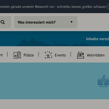
ereiten gerade unseren Relaunch vor - schneller, besser, größer, schlauer.
Was interessiert mich?
Inhalte vors
ht
Plätze
Events
Aktivitäten