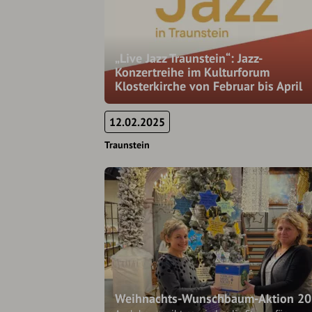
„Live Jazz Traunstein“: Jazz-
Konzertreihe im Kulturforum
Klosterkirche von Februar bis April
12.02.2025
Traunstein
Weihnachts-Wunschbaum-Aktion 2