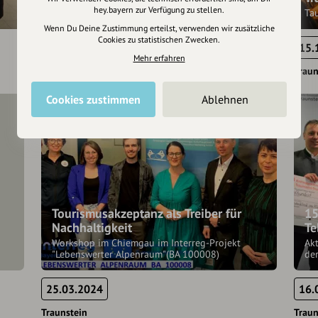
Großzügige Spende für den regional wohltätigen
hey.bayern zur Verfügung zu stellen.
Verein
Ta
Wenn Du Deine Zustimmung erteilst, verwenden wir zusätzliche
Cookies zu statistischen Zwecken.
24.10.2024
15.
Mehr erfahren
Traunstein
Traun
Cookies zustimmen
Ablehnen
Tourismusakzeptanz als Treiber für
15
Nachhaltigkeit
Te
Workshop im Chiemgau im Interreg-Projekt
Akt
"Lebenswerter Alpenraum"(BA 100008)
der
25.03.2024
16.
Traunstein
Traun