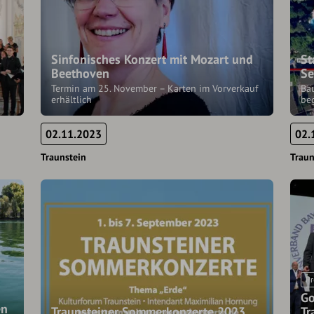
Sinfonisches Konzert mit Mozart und
St
Beethoven
Se
Termin am 25. November – Karten im Vorverkauf
Ba
erhältlich
be
02.11.2023
02.
Traunstein
Traun
Pr
Go
en
Traunsteiner Sommerkonzerte 2023
Tr