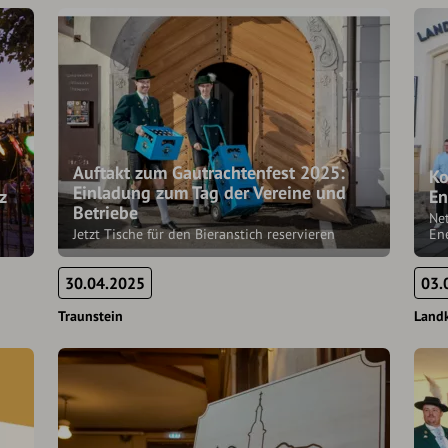
Auftakt zum Gautrachtenfest 2025:
Ko
Einladung zum Tag der Vereine und
z
En
Betriebe
Net
Jetzt Tische für den Bieranstich reservieren
En
30.04.2025
03.
Traunstein
Landk