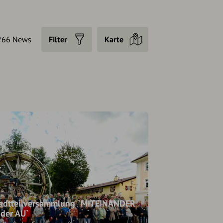
266 News
Filter
Karte
adtteilversammlung `MITEINANDER
 der AU`