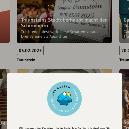
Traunsteins Stadtoberhaupt macht den
Ga
Schirmherrn
Tr
Trachtengaufest wirft seine Schatten voraus –
Ga
Drei Vereine als Ausrichter
Tr
03.02.2025
20.
Traunstein
Traun
Ein Abend bringt 10 000 Euro für
So
024
Vergissmeinnicht Chiemgau
Tr
Wir verwenden Cookies, die technisch erforderlich sind, um Dir