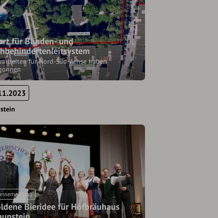
art für Blinden- und
hbehindertenleitsystem
uarbeiten für Nord-Süd-Achse haben
gonnen
11.2023
stein
essemeldung
ldene Bieridee für Hofbräuhaus
aunstein