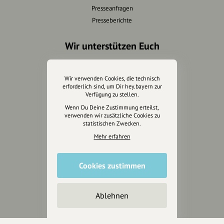
Presseanfragen
Presseberichte
Wir unterstützen Euch
Fotografie & mehr
Marketing
Wir verwenden Cookies, die technisch
erforderlich sind, um Dir hey.bayern zur
Design & Branding
Verfügung zu stellen.
Anakin Design
Wenn Du Deine Zustimmung erteilst,
verwenden wir zusätzliche Cookies zu
statistischen Zwecken.
Mehr erfahren
Unterstütze
unsere Plattform
Cookies zustimmen
hey.bayern ist ein Projekt von
uns für unsere Region und
Ablehnen
für alle, die uns besuchen
wollen.