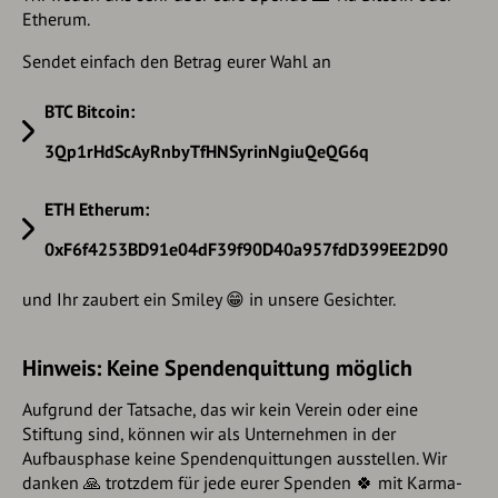
Etherum.
Sendet einfach den Betrag eurer Wahl an
BTC Bitcoin:
3Qp1rHdScAyRnbyTfHNSyrinNgiuQeQG6q
ETH Etherum:
0xF6f4253BD91e04dF39f90D40a957fdD399EE2D90
und Ihr zaubert ein Smiley 😁 in unsere Gesichter.
Hinweis: Keine Spendenquittung möglich
Aufgrund der Tatsache, das wir kein Verein oder eine
Stiftung sind, können wir als Unternehmen in der
Aufbausphase keine Spendenquittungen ausstellen. Wir
danken 🙏 trotzdem für jede eurer Spenden 🍀 mit Karma-