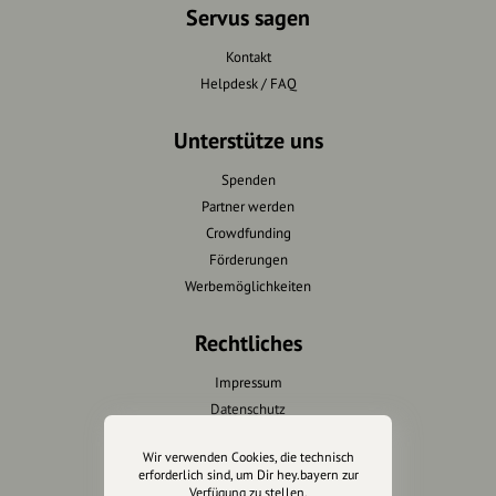
Servus sagen
Kontakt
Helpdesk / FAQ
Unterstütze uns
Spenden
Partner werden
Crowdfunding
Förderungen
Werbemöglichkeiten
Rechtliches
Impressum
Datenschutz
AGB
Wir verwenden Cookies, die technisch
Cookies zurücksetzen
erforderlich sind, um Dir hey.bayern zur
Verfügung zu stellen.