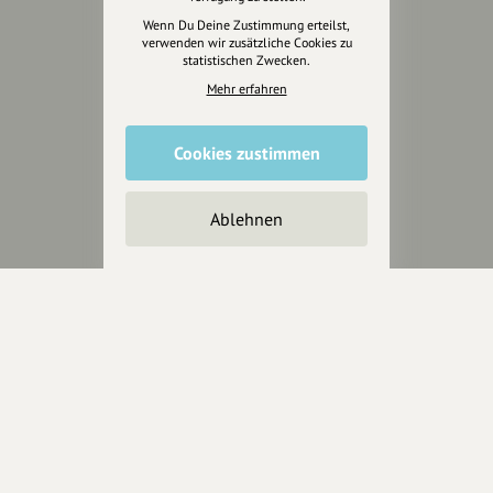
Presse
Wenn Du Deine Zustimmung erteilst,
verwenden wir zusätzliche Cookies zu
statistischen Zwecken.
Mediakit
Presseanfragen
Mehr erfahren
Presseberichte
Cookies zustimmen
Wir unterstützen Euch
Fotografie & mehr
Ablehnen
Marketing
Design & Branding
Anakin Design
Unterstütze
unsere Plattform
hey.bayern ist ein Projekt von
uns für unsere Region und