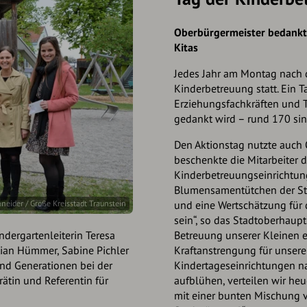
Oberbürgermeister bedankt s
Kitas
Jedes Jahr am Montag nach d
Kinderbetreuung statt. Ein 
Erziehungsfachkräften und T
gedankt wird – rund 170 sind
Den Aktionstag nutzte auch 
beschenkte die Mitarbeiter d
Kinderbetreuungseinrichtu
Blumensamentütchen der Stad
neider / Große Kreisstadt Traunstein
und eine Wertschätzung für 
sein“, so das Stadtoberhaupt
dergartenleiterin Teresa
Betreuung unserer Kleinen 
istian Hümmer, Sabine Pichler
Kraftanstrengung für unsere
und Generationen bei der
Kindertageseinrichtungen nac
rätin und Referentin für
aufblühen, verteilen wir he
mit einer bunten Mischung