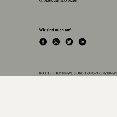
Cookies zurücksetzen
Wir sind auch auf
RECHTLICHER HINWEIS UND TRANSPARENZHINWE
Rechtlicher Hinweis:
Die auf dieser Website veröffent
Empfehlungen, Bewertungen oder Verlinkungen spiegel
zum Erwerb, Verkauf, Abschluss oder zur Nutzung von 
Mehr erfahren ▼