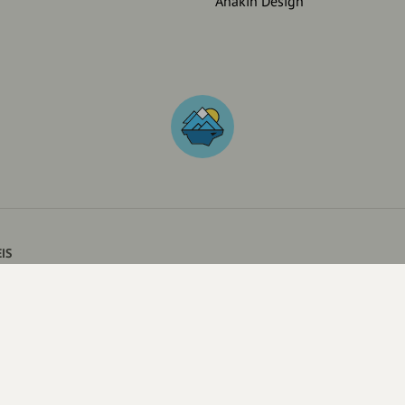
Anakin Design
IS
lichten Inhalte dienen ausschließlich der allgemeinen Information und Unterhaltun
n ausschließlich die Meinung der jeweiligen Autoren wider und stellen keine ve
Produkten, Dienstleistungen oder Angeboten dar.