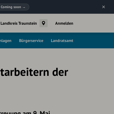
Coming soon
→
Landkreis Traunstein
Anmelden
chlagen
Bürgerservice
Landratsamt
tarbeitern der
treuung am 9. Mai