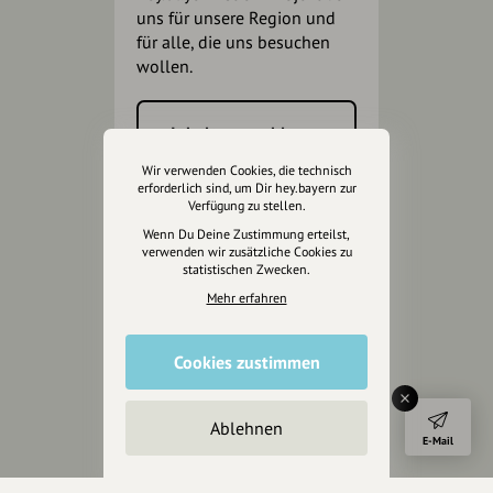
uns für unsere Region und
für alle, die uns besuchen
wollen.
Inhalte vorschlagen
Wir verwenden Cookies, die technisch
erforderlich sind, um Dir hey.bayern zur
Verfügung zu stellen.
Jetzt unterstützen
Wenn Du Deine Zustimmung erteilst,
verwenden wir zusätzliche Cookies zu
Wir können leider keine
statistischen Zwecken.
Spendenquittung ausstellen.
Mehr erfahren
Cookies zustimmen
Ablehnen
E-Mail