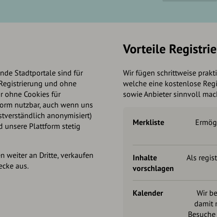
Vorteile Registri
nde Stadtportale sind für
Wir fügen schrittweise prakt
Registrierung und ohne
welche eine kostenlose Regi
r ohne Cookies für
sowie Anbieter sinnvoll ma
tform nutzbar, auch wenn uns
stverständlich anonymisiert)
Merkliste
Ermögl
 unsere Plattform stetig
 weiter an Dritte, verkaufen
Inhalte
Als regis
ecke aus.
vorschlagen
Kalender
Wir be
damit 
Besuche 