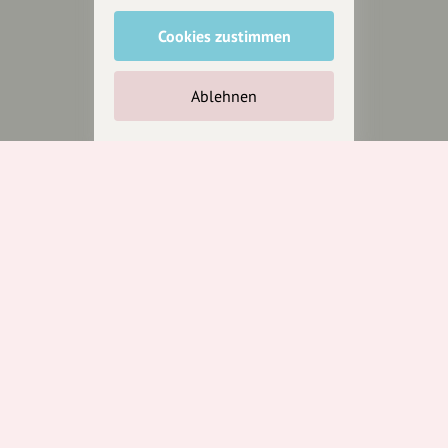
Anakin Design
Cookies zustimmen
Ablehnen
Unterstütze
unsere Plattform
hey.bayern ist ein Projekt von
uns für unsere Region und
für alle, die uns besuchen
wollen.
Inhalte vorschlagen
Jetzt unterstützen
Wir können leider keine
Spendenquittung ausstellen.