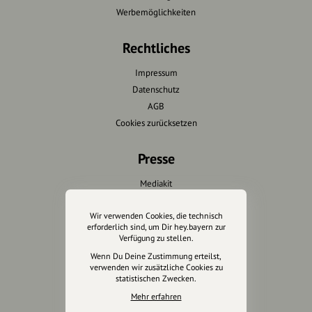
Werbemöglichkeiten
Rechtliches
Impressum
Datenschutz
AGB
Cookies zurücksetzen
Presse
Mediakit
Presseanfragen
Wir verwenden Cookies, die technisch
Presseberichte
erforderlich sind, um Dir hey.bayern zur
Verfügung zu stellen.
Wir unterstützen Euch
Wenn Du Deine Zustimmung erteilst,
verwenden wir zusätzliche Cookies zu
Fotografie & mehr
statistischen Zwecken.
Marketing
Mehr erfahren
Design & Branding