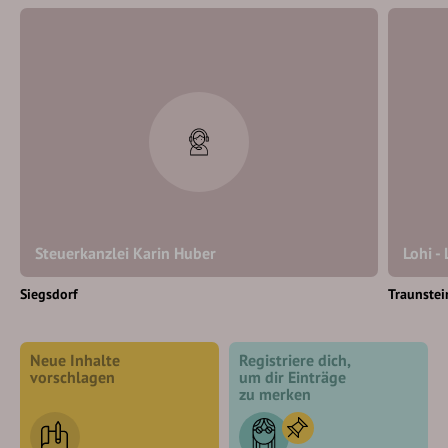
Steuerkanzlei Karin Huber
Lohi -
Siegsdorf
Traunstei
Neue Inhalte
Registriere dich,
vorschlagen
um dir Einträge
zu merken