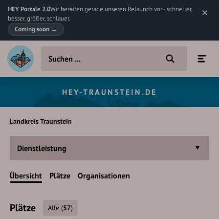
HEY Portale 2.0
Wir bereiten gerade unseren Relaunch vor - schneller,
besser, größer, schlauer.
Coming soon
→
HEY-TRAUNSTEIN.DE
Landkreis Traunstein
Dienstleistung
Übersicht
Plätze
Organisationen
Plätze
Alle
(
57
)