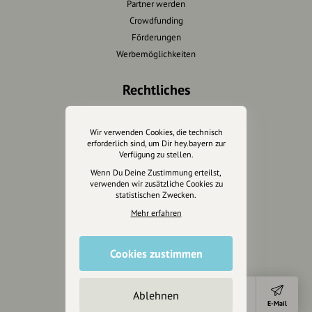
Partner werden
Crowdfunding
Förderungen
Werbemöglichkeiten
Rechtliches
Impressum
Datenschutz
Wir verwenden Cookies, die technisch
erforderlich sind, um Dir hey.bayern zur
AGB
Verfügung zu stellen.
Cookies zurücksetzen
Wenn Du Deine Zustimmung erteilst,
verwenden wir zusätzliche Cookies zu
statistischen Zwecken.
Presse
Mehr erfahren
Mediakit
Presseanfragen
Cookies zustimmen
Presseberichte
Wir unterstützen Euch
Ablehnen
Anfahrt
E-Mail