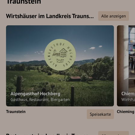
Traunstein
Wirtshäuser im Landkreis Traunstein
Alle anzeigen
Alpengasthof Hochberg
Chiem
Gasthaus, Restaurant, Biergarten
Wirtsh
Traunstein
Chieming
Speisekarte