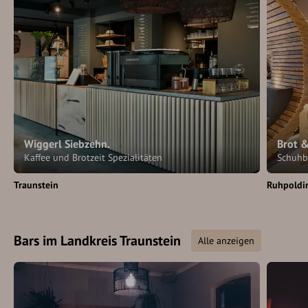
Wiggerl Siebzehn.
Brot 
Kaffee und Brotzeit Spezialitäten
Schuhb
Traunstein
Ruhpoldi
Bars im Landkreis Traunstein
Alle anzeigen