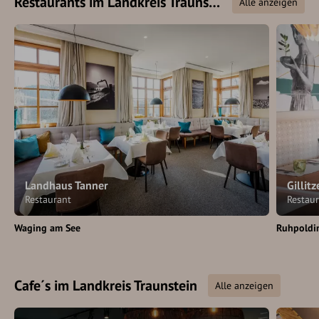
Restaurants im Landkreis Traunstein
Alle anzeigen
Landhaus Tanner
Gillit
Restaurant
Restau
Waging am See
Ruhpoldi
Cafe´s im Landkreis Traunstein
Alle anzeigen