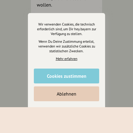
wollen.
Inhalte vorschlagen
Wir verwenden Cookies, die technisch
erforderlich sind, um Dir hey.bayern zur
Verfügung zu stellen.
Wenn Du Deine Zustimmung erteilst,
Jetzt unterstützen
verwenden wir zusätzliche Cookies zu
statistischen Zwecken.
Mehr erfahren
Wir können leider keine
Spendenquittung ausstellen.
Cookies zustimmen
Ablehnen