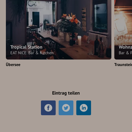
Tropical Station
Wohnz
EAT NICE. Bar & Kitchen
Bar & P
Übersee
Traunstei
Eintrag teilen