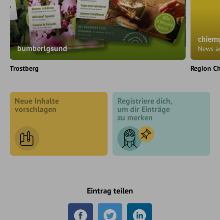
chiem
bumberlgsund
News a
Trostberg
Region C
Neue Inhalte
Registriere dich,
vorschlagen
um dir Einträge
zu merken
Eintrag teilen