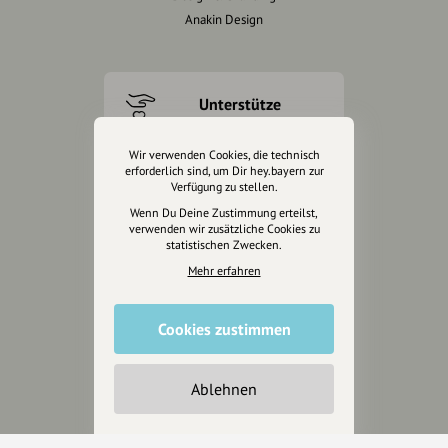
Anakin Design
Unterstütze
unsere Plattform
Wir verwenden Cookies, die technisch
hey.bayern ist ein Projekt von
erforderlich sind, um Dir hey.bayern zur
Verfügung zu stellen.
uns für unsere Region und
Wenn Du Deine Zustimmung erteilst,
für alle, die uns besuchen
verwenden wir zusätzliche Cookies zu
wollen.
statistischen Zwecken.
Mehr erfahren
Inhalte vorschlagen
Cookies zustimmen
Jetzt unterstützen
Ablehnen
Wir können leider keine
Spendenquittung ausstellen.