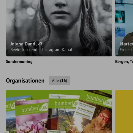
Jolana Dandl ॐ
klarte
Beeindruckender Instagram-Kanal
Freier 
Sondermoning
Bergen
T
Organisationen
Alle
(
16
)