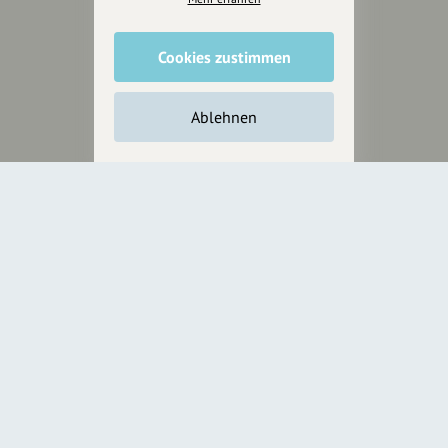
Cookies zustimmen
Wir sind auch auf
Ablehnen
RECHTLICHER HINWEIS UND TRANSPARENZHINWEIS
Rechtlicher Hinweis:
Die auf dieser Website veröffentlichten Inhalte
dienen ausschließlich der allgemeinen Information und Unterhaltung.
Sämtliche Beiträge, Gastartikel, Kommentare, Empfehlungen,
Bewertungen oder Verlinkungen spiegeln ausschließlich die Meinung der
jeweiligen Autoren wider und stellen keine verbindliche Beratung,
Empfehlung oder Aufforderung zum Erwerb, Verkauf, Abschluss oder zur
Nutzung von Produkten, Dienstleistungen oder Angeboten dar.