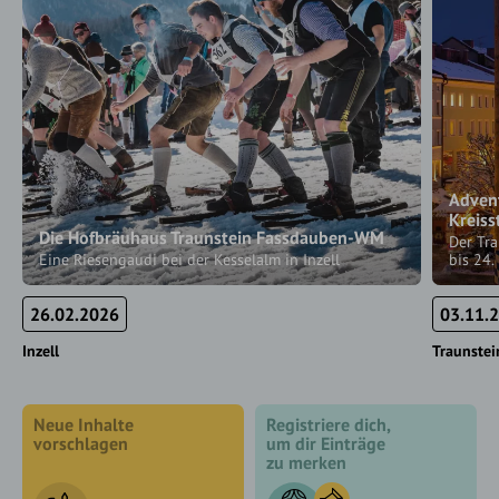
Advent
Kreiss
Die Hofbräuhaus Traunstein Fassdauben-WM
Der Tr
Eine Riesengaudi bei der Kesselalm in Inzell
bis 24
26.02.2026
03.11.
Inzell
Traunstei
Neue Inhalte
Registriere dich,
vorschlagen
um dir Einträge
zu merken