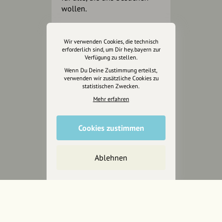
wollen.
Inhalte vorschlagen
Wir verwenden Cookies, die technisch
erforderlich sind, um Dir hey.bayern zur
Verfügung zu stellen.
Wenn Du Deine Zustimmung erteilst,
Jetzt unterstützen
verwenden wir zusätzliche Cookies zu
statistischen Zwecken.
Mehr erfahren
Wir können leider keine
Spendenquittung ausstellen.
Cookies zustimmen
Ablehnen