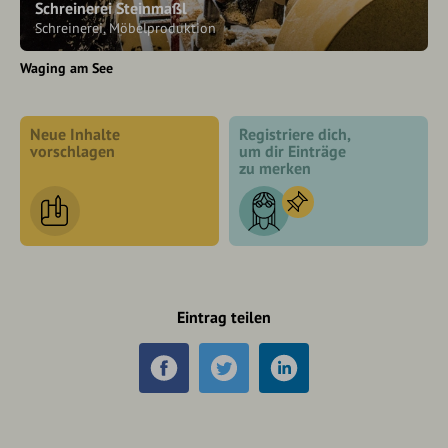
Schreinerei Steinmaßl
Schreinerei, Möbelproduktion
Waging am See
Neue Inhalte
Registriere dich,
vorschlagen
um dir Einträge
zu merken
Eintrag teilen