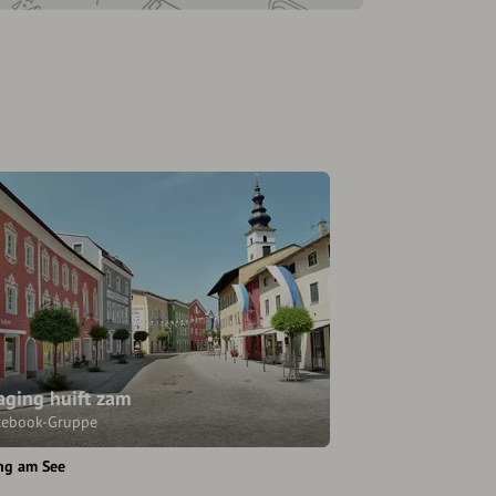
ging huift zam
cebook-Gruppe
ng am See