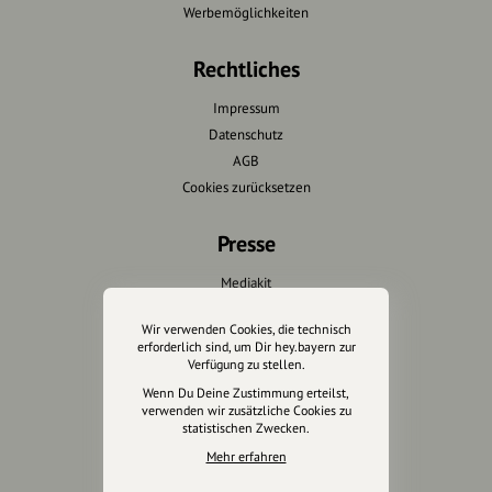
Werbemöglichkeiten
Rechtliches
Impressum
Datenschutz
AGB
Cookies zurücksetzen
Presse
Mediakit
Presseanfragen
Wir verwenden Cookies, die technisch
Presseberichte
erforderlich sind, um Dir hey.bayern zur
Verfügung zu stellen.
Wir unterstützen Euch
Wenn Du Deine Zustimmung erteilst,
verwenden wir zusätzliche Cookies zu
statistischen Zwecken.
Fotografie & mehr
Mehr erfahren
Marketing
Design & Branding