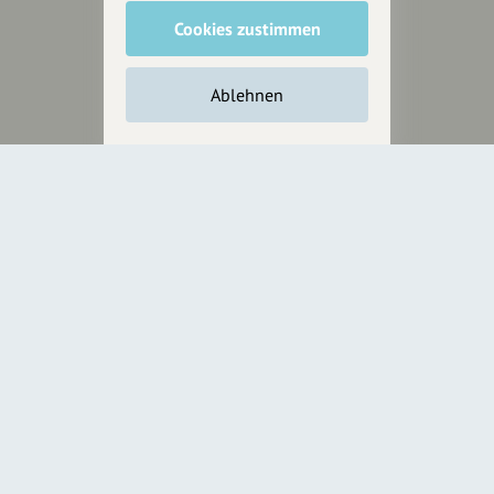
Anakin Design
Cookies zustimmen
Ablehnen
Unterstütze
unsere Plattform
hey.bayern ist ein Projekt von
uns für unsere Region und
für alle, die uns besuchen
wollen.
Inhalte vorschlagen
Jetzt unterstützen
Wir können leider keine
Spendenquittung ausstellen.