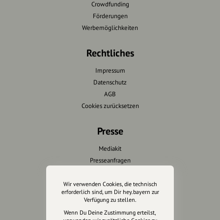
Crowdfunding
Förderungen
Werbemöglichkeiten
Rechtliches
Impressum
Datenschutz
AGB
Cookies zurücksetzen
Presse
Mediakit
Presseanfragen
Presseberichte
Wir verwenden Cookies, die technisch
erforderlich sind, um Dir hey.bayern zur
Wir unterstützen Euch
Verfügung zu stellen.
Wenn Du Deine Zustimmung erteilst,
Fotografie & mehr