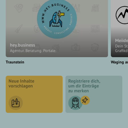
Meiid
hey.business
Dein St
Agentur. Beratung. Portale.
Grafik
Traunstein
Waging a
Neue Inhalte
Registriere dich,
vorschlagen
um dir Einträge
zu merken