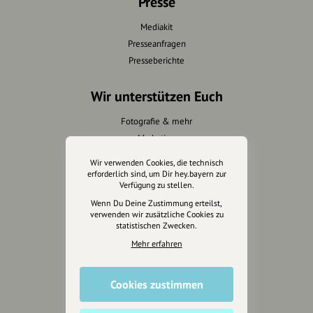
Presse
Mediakit
Presseanfragen
Presseberichte
Wir unterstützen Euch
Fotografie & mehr
Marketing
Design & Branding
Wir verwenden Cookies, die technisch
Anakin Design
erforderlich sind, um Dir hey.bayern zur
Verfügung zu stellen.
Wenn Du Deine Zustimmung erteilst,
verwenden wir zusätzliche Cookies zu
statistischen Zwecken.
Unterstütze
unsere Plattform
Mehr erfahren
hey.bayern ist ein Projekt von
Cookies zustimmen
uns für unsere Region und
für alle, die uns besuchen