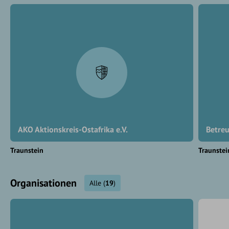
AKO Aktionskreis-Ostafrika e.V.
Betreu
Traunstein
Traunstei
Organisationen
Alle
(
19
)