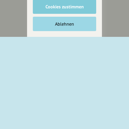
Jetzt unterstützen
Cookies zustimmen
Wir können leider keine
Spendenquittung ausstellen.
Ablehnen
Wir sind auch auf