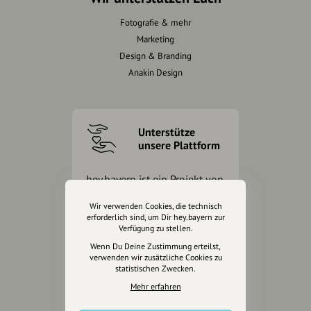
Fotografie & mehr
Marketing
Design & Branding
Anakin Design
Unterstütze
unsere Plattform
hey.bayern ist ein Projekt von
uns für unsere Region und
Wir verwenden Cookies, die technisch
für alle, die uns besuchen
erforderlich sind, um Dir hey.bayern zur
wollen.
Verfügung zu stellen.
Wenn Du Deine Zustimmung erteilst,
verwenden wir zusätzliche Cookies zu
Inhalte vorschlagen
statistischen Zwecken.
Mehr erfahren