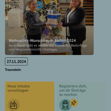
Weihnachts-Wunschbaum-Aktion 2024
Auch heuer gibt es wieder die Sterne für Bedürftige
von Vergissmeinnicht-Chiemgau
27.11.2024
Traunstein
Neue Inhalte
Registriere dich,
vorschlagen
um dir Einträge
zu merken