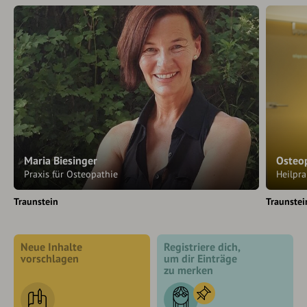
Maria Biesinger
Osteo
Praxis für Osteopathie
Heilpr
Traunstein
Traunstei
Neue Inhalte
Registriere dich,
vorschlagen
um dir Einträge
zu merken