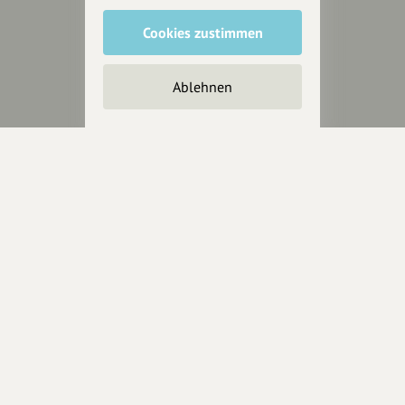
Anakin Design
Cookies zustimmen
Ablehnen
Unterstütze
unsere Plattform
hey.bayern ist ein Projekt von
uns für unsere Region und
für alle, die uns besuchen
wollen.
Inhalte vorschlagen
Jetzt unterstützen
Wir können leider keine
Spendenquittung ausstellen.