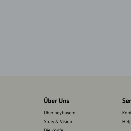
Über Uns
Se
Über hey.bayern
Kon
Story & Vision
Hel
Die Köpfe