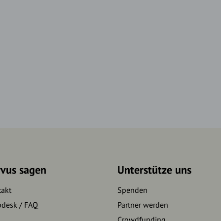
rvus sagen
Unterstütze uns
takt
Spenden
pdesk / FAQ
Partner werden
Crowdfunding