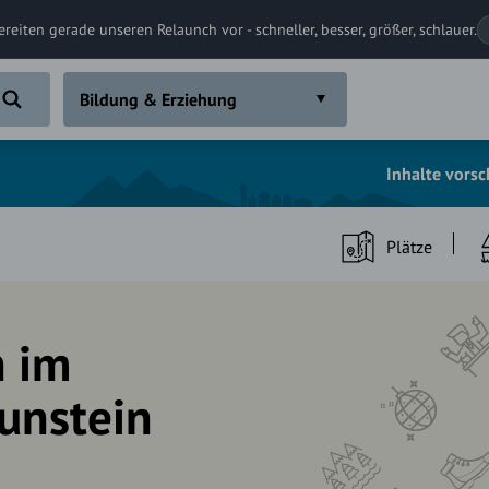
ereiten gerade unseren Relaunch vor - schneller, besser, größer, schlauer.
Bildung & Erziehung
Inhalte vors
Plätze
n im
aunstein