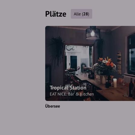
Plätze
Alle
(
28
)
Tropical Station
EAT NICE. Bar & Kitchen
Übersee