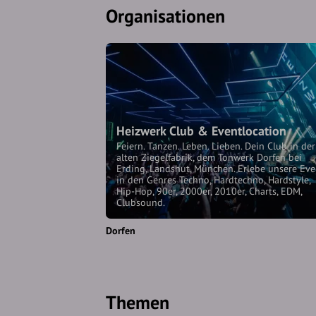
Organisationen
Heizwerk Club & Eventlocation
Feiern. Tanzen. Leben. Lieben. Dein Club in der
alten Ziegelfabrik, dem Tonwerk Dorfen bei
Erding, Landshut, München. Erlebe unsere Eve
in den Genres Techno, Hardtechno, Hardstyle,
Hip-Hop, 90er, 2000er, 2010er, Charts, EDM,
Clubsound.
Dorfen
Themen