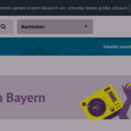
ereiten gerade unseren Relaunch vor - schneller, besser, größer, schlauer.
Nachtleben
Inhalte vors
n Bayern