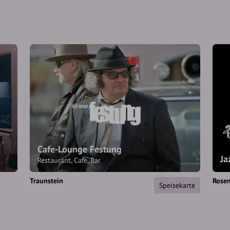
Cafe-Lounge Festung
Ja
Restaurant, Cafe, Bar
Traunstein
Rose
Speisekarte