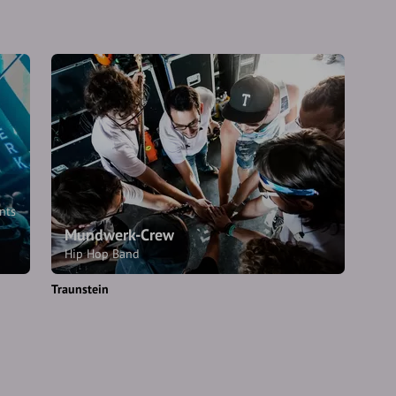
nts
Mundwerk-Crew
Hip Hop Band
Traunstein