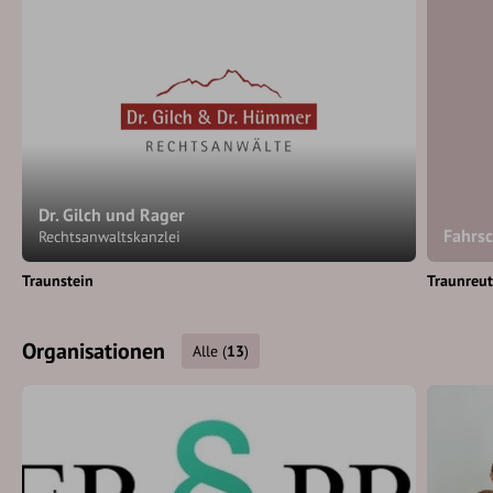
Dr. Gilch und Rager
Fahrsc
Rechtsanwaltskanzlei
Traunstein
Traunreu
Organisationen
Alle
(
13
)