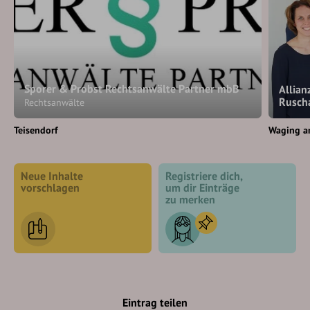
Sporer & Probst Rechtsanwälte Partner mbB
Allian
Rusch
Rechtsanwälte
Teisendorf
Waging a
Neue Inhalte
Registriere dich,
vorschlagen
um dir Einträge
zu merken
Eintrag teilen