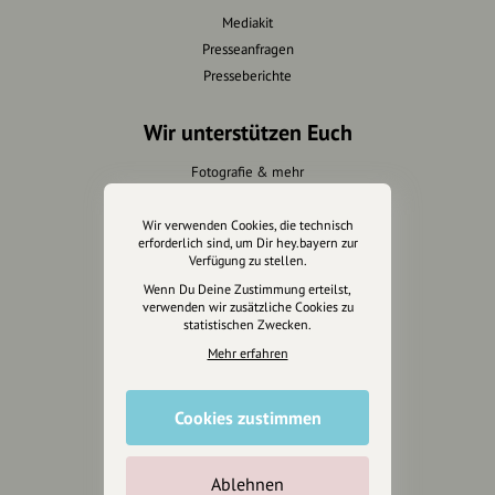
Mediakit
Presseanfragen
Presseberichte
Wir unterstützen Euch
Fotografie & mehr
Marketing
Design & Branding
Wir verwenden Cookies, die technisch
erforderlich sind, um Dir hey.bayern zur
Anakin Design
Verfügung zu stellen.
Wenn Du Deine Zustimmung erteilst,
verwenden wir zusätzliche Cookies zu
statistischen Zwecken.
Unterstütze
Mehr erfahren
unsere Plattform
Cookies zustimmen
hey.bayern ist ein Projekt von
uns für unsere Region und
für alle, die uns besuchen
Ablehnen
wollen.