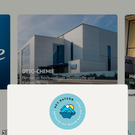
OTTO-CHEMIE
He
Hersteller hochwertiger Dichtstoffe und
Klebstoffe
Me
Fridolfing
Traun
Registriere dich,