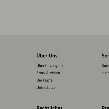
Über Uns
Se
Über hey.bayern
Kon
Story & Vision
Hel
Die Köpfe
Unterstützer
Rechtliches
Pre