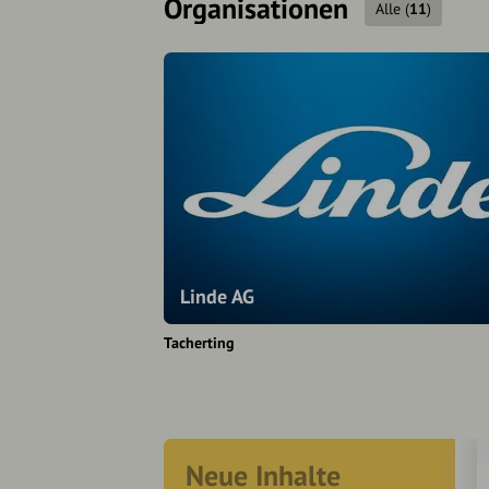
Organisationen
Alle
(
11
)
Linde AG
Tacherting
Neue Inhalte