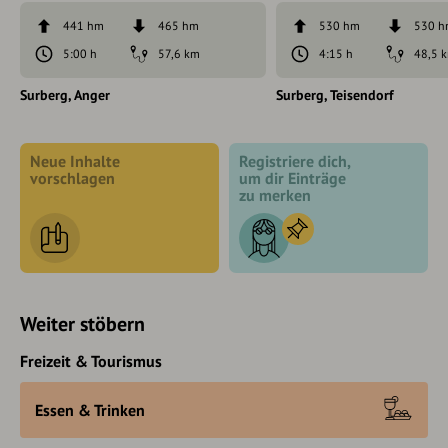
441 hm
465 hm
530 hm
530 
5:00 h
57,6 km
4:15 h
48,5 
Surberg
Anger
Surberg
Teisendorf
Neue Inhalte
Registriere dich,
vorschlagen
um dir Einträge
zu merken
Weiter stöbern
Freizeit & Tourismus
Essen & Trinken