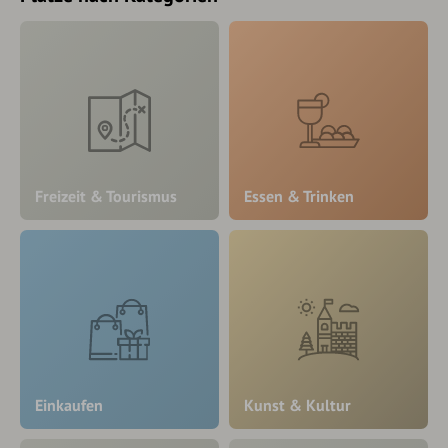
Freizeit & Tourismus
Essen & Trinken
Einkaufen
Kunst & Kultur