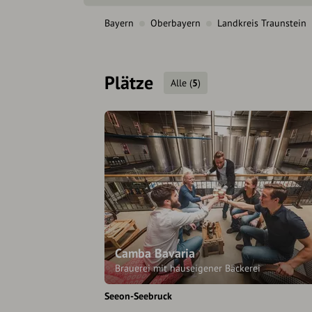
Bayern
Oberbayern
Landkreis Traunstein
Plätze
Alle
(
5
)
Camba Bavaria
Brauerei mit hauseigener Bäckerei
Seeon-Seebruck