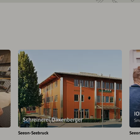
IO
Schreinerei Daxenberger
Sm
Seeon-Seebruck
Seeo