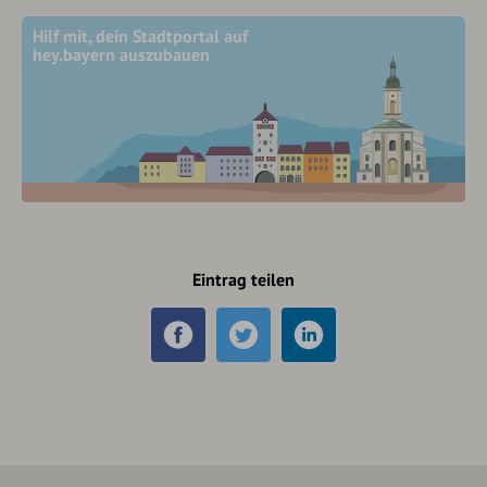
Hilf mit, dein Stadtportal auf
hey.bayern auszubauen
Eintrag teilen