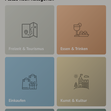
Freizeit & Tourismus
Essen & Trinken
Einkaufen
Kunst & Kultur