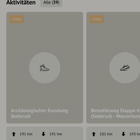
Aktivitäten
Alle
(
39
)
mittel
mittel
Archäologischer Rundweg
Benediktweg Etappe 4
Seebruck
(Seebruck - Wasserburg
191 hm
191 hm
101 hm
193 