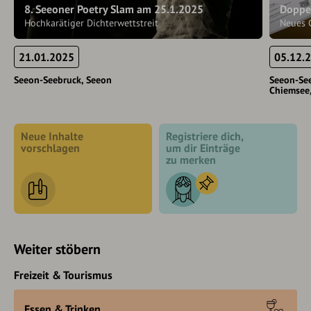
8. Seeoner Poetry Slam am 25.1.2025
Doppe
Hochkarätiger Dichterwettstreit
Neues 
21.01.2025
05.12.
Seeon-Seebruck
Seeon
Seeon-Se
Chiemsee
Neue Inhalte
Registriere dich,
vorschlagen
um dir Einträge
zu merken
Weiter stöbern
Freizeit & Tourismus
Essen & Trinken