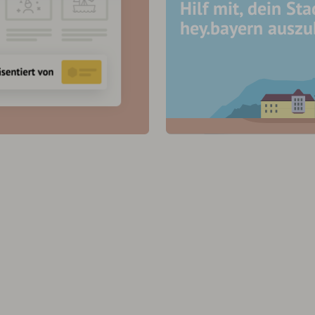
Hilf mit, dein Sta
hey.bayern ausz