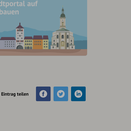
dtportal auf
ubauen
Eintrag teilen