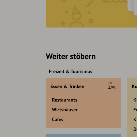
Weiter stöbern
Freizeit & Tourismus
Essen & Trinken
Ku
Restaurants
K
Wirtshäuser
E
Cafes
K
D