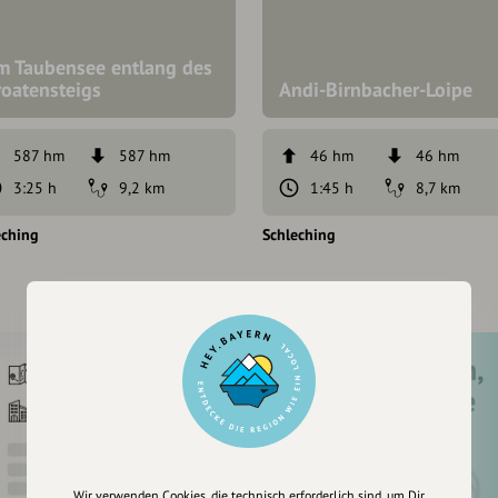
m Taubensee entlang des
roatensteigs
Andi-Birnbacher-Loipe
587 hm
587 hm
46 hm
46 hm
3:25 h
9,2 km
1:45 h
8,7 km
eching
Schleching
Registriere dich,
um dir Einträge
zu merken
Wir verwenden Cookies, die technisch erforderlich sind, um Dir