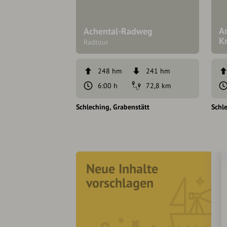
A
Achental-Radweg
K
Radtour
248 hm
241 hm
6:00 h
72,8 km
Schleching
Grabenstätt
Schl
Neue Inhalte
vorschlagen