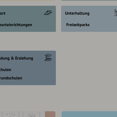
ort
Unterhaltung
porteinrichtungen
Freizeitparks
ldung & Erziehung
chulen
rundschulen