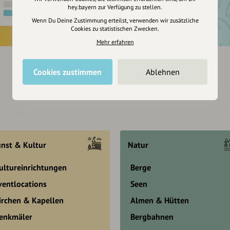
hey.bayern zur Verfügung zu stellen.
Wenn Du Deine Zustimmung erteilst, verwenden wir zusätzliche
Cookies zu statistischen Zwecken.
Mehr erfahren
Cookies zustimmen
Ablehnen
nst & Kultur
Natur
ultureinrichtungen
Berge
ventlocations
Seen
irchen & Kapellen
Almen & Hütten
enkmäler
Bergbahnen