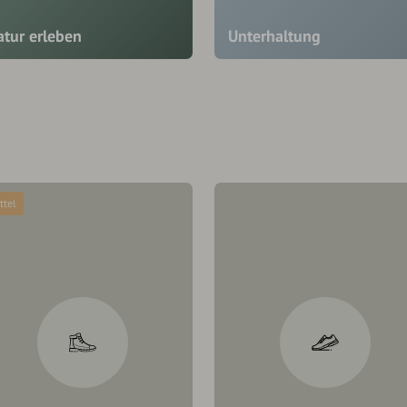
atur erleben
Unterhaltung
ttel