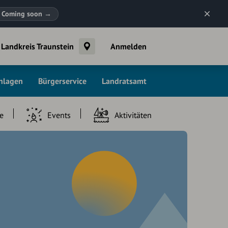
Coming soon
→
Landkreis Traunstein
Anmelden
chlagen
Bürgerservice
Landratsamt
e
Events
Aktivitäten