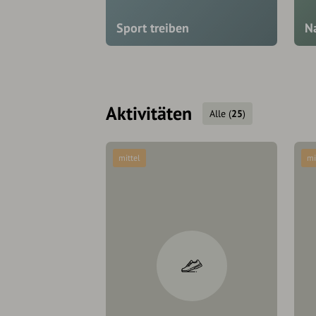
Sport treiben
N
Aktivitäten
Alle
(
25
)
mittel
mi