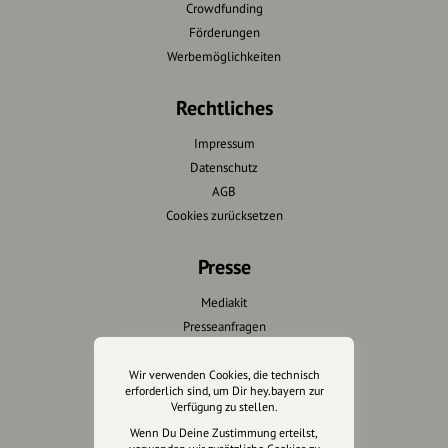
Crowdfunding
Förderungen
Werbemöglichkeiten
Rechtliches
Impressum
Datenschutz
AGB
Cookies zurücksetzen
Presse
Mediakit
Presseanfragen
Presseberichte
Wir verwenden Cookies, die technisch
erforderlich sind, um Dir hey.bayern zur
Wir unterstützen Euch
Verfügung zu stellen.
Wenn Du Deine Zustimmung erteilst,
Fotografie & mehr