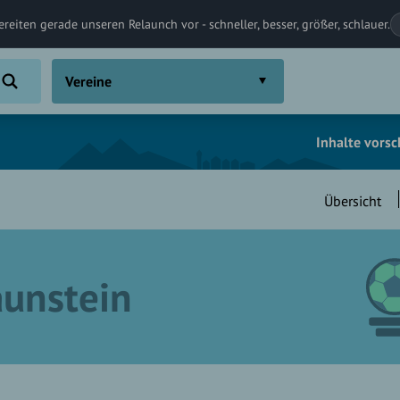
ereiten gerade unseren Relaunch vor - schneller, besser, größer, schlauer.
Vereine
Inhalte vors
Übersicht
aunstein