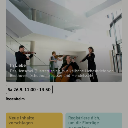
In Liebe
Das Henschel-Quartett spielt musikalische Liebesbriefe von
Beethoven, Schulhoff, Elsässer und Mendelssohn
Sa 26.9. 11:00 - 13:30
Rosenheim
Neue Inhalte
Registriere dich,
vorschlagen
um dir Einträge
zu merken