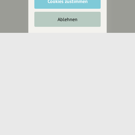
Cookies zustimmen
für alle, die uns besuchen
wollen.
Ablehnen
Inhalte vorschlagen
Jetzt unterstützen
Wir können leider keine
Spendenquittung ausstellen.