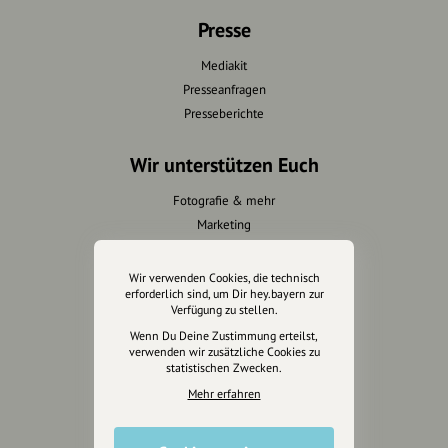
Presse
Mediakit
Presseanfragen
Presseberichte
Wir unterstützen Euch
Fotografie & mehr
Marketing
Design & Branding
Anakin Design
Wir verwenden Cookies, die technisch
erforderlich sind, um Dir hey.bayern zur
Verfügung zu stellen.
Wenn Du Deine Zustimmung erteilst,
verwenden wir zusätzliche Cookies zu
Unterstütze
statistischen Zwecken.
unsere Plattform
Mehr erfahren
hey.bayern ist ein Projekt von
uns für unsere Region und