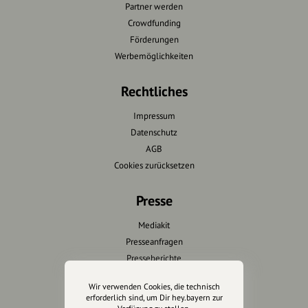
Partner werden
Crowdfunding
Förderungen
Werbemöglichkeiten
Rechtliches
Impressum
Datenschutz
AGB
Cookies zurücksetzen
Presse
Mediakit
Presseanfragen
Presseberichte
Wir verwenden Cookies, die technisch
Wir unterstützen Euch
erforderlich sind, um Dir hey.bayern zur