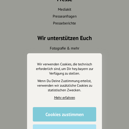
Mediakit
Presseanfragen
Presseberichte
Wir unterstützen Euch
Fotografie & mehr
Marketing
Design & Branding
Wir verwenden Cookies, die technisch
Anakin Design
erforderlich sind, um Dir hey.bayern zur
Verfügung zu stellen.
Wenn Du Deine Zustimmung erteilst,
verwenden wir zusätzliche Cookies zu
statistischen Zwecken.
Unterstütze
Mehr erfahren
unsere Plattform
hey.bayern ist ein Projekt von
Cookies zustimmen
uns für unsere Region und
für alle, die uns besuchen