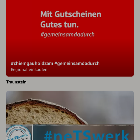
#chiemgauhoidzam #gemeinsamdadurch
Regional einkaufen
Traunstein