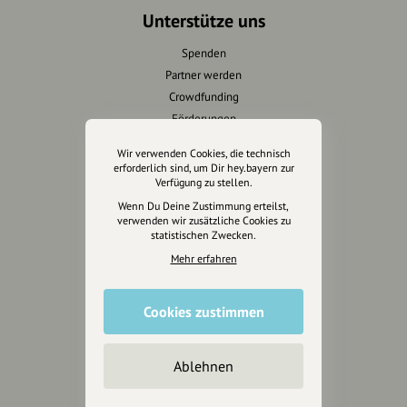
Unterstütze uns
Spenden
Partner werden
Crowdfunding
Förderungen
Werbemöglichkeiten
Wir verwenden Cookies, die technisch
erforderlich sind, um Dir hey.bayern zur
Verfügung zu stellen.
Rechtliches
Wenn Du Deine Zustimmung erteilst,
Impressum
verwenden wir zusätzliche Cookies zu
statistischen Zwecken.
Datenschutz
Mehr erfahren
AGB
Cookies zurücksetzen
Cookies zustimmen
Presse
Mediakit
Ablehnen
Presseanfragen