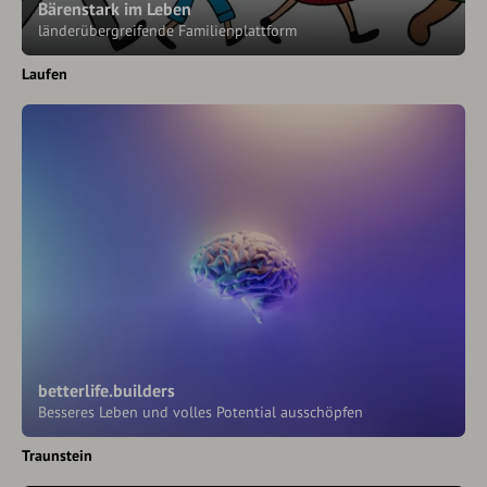
Bärenstark im Leben
länderübergreifende Familienplattform
Laufen
betterlife.builders
Besseres Leben und volles Potential ausschöpfen
Traunstein