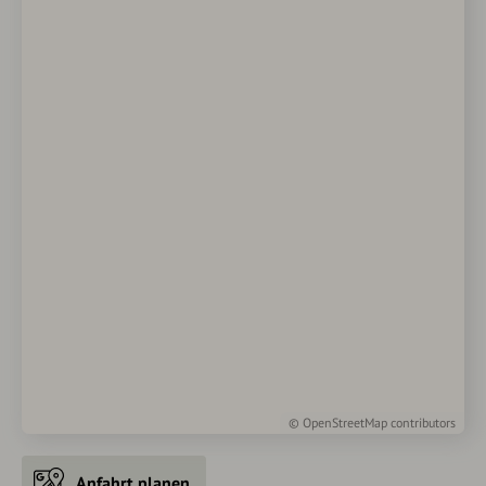
©
OpenStreetMap
contributors
Anfahrt planen