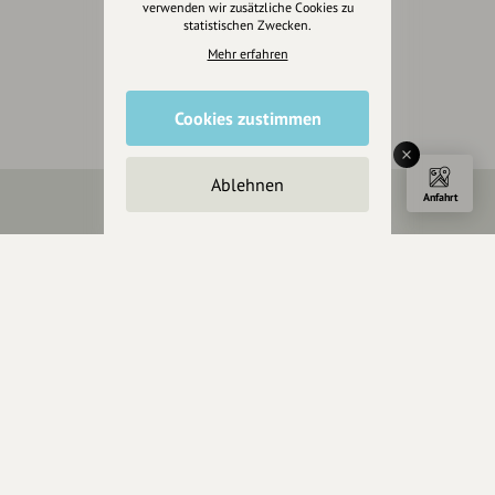
verwenden wir zusätzliche Cookies zu
statistischen Zwecken.
Inhaberschaft beantragen
Mehr erfahren
Cookies zustimmen
Ablehnen
Anfahrt
Über Uns
Über hey.bayern
Story & Vision
Die Köpfe
Unterstützer
Servus sagen
Kontakt
Helpdesk / FAQ