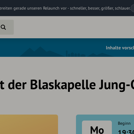
ereiten gerade unseren Relaunch vor - schneller, besser, größer, schlauer.
Inhalte vors
 der Blaskapelle Jung-
Beginn
Mo
19:3