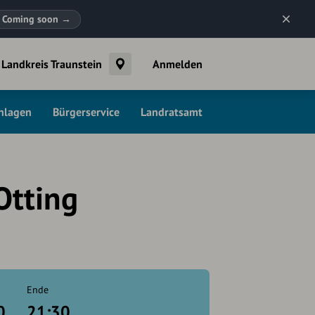
Coming soon
→
Landkreis Traunstein
Anmelden
chlagen
Bürgerservice
Landratsamt
Otting
Ende
0
21:30