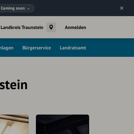
Coming soon
→
Landkreis Traunstein
Anmelden
chlagen
Bürgerservice
Landratsamt
stein