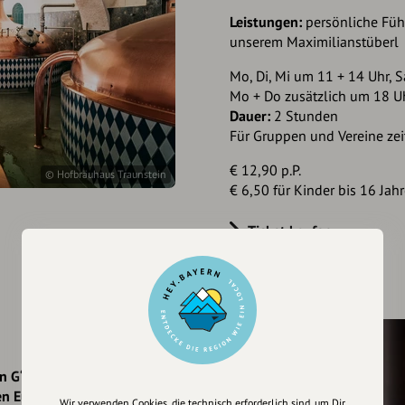
Leistungen:
persönliche Füh
unserem Maximilianstüberl
Mo, Di, Mi um 11 + 14 Uhr, S
Mo + Do zusätzlich um 18 Uh
Dauer:
2 Stunden
Für Gruppen und Vereine zeit
€ 12,90 p.P.
© Hofbräuhaus Traunstein
€ 6,50 für Kinder bis 16 Jah
Ticket kaufen
en G‘schichten führen wir
en Euch unsere Braukunst.
Wir verwenden Cookies, die technisch erforderlich sind, um Dir