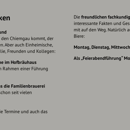
ken
Die
freundlichen fachkundi
interessante Fakten und Ges
mit auf den Weg. Natürlich 
 und
Biere:
n den Chiemgau kommt, der
en. Aber auch Einheimische,
Montag, Dienstag, Mittwoch
ilie, Freunden und Kollegen:
Als „Feierabendführung“ M
hne im Hofbräuhaus
m Rahmen einer Führung
as die Familienbrauerei
chon seit vielen
die Termine und auch das