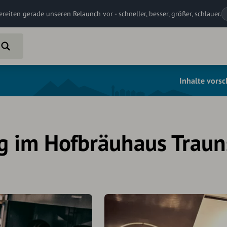
ereiten gerade unseren Relaunch vor - schneller, besser, größer, schlauer.
Inhalte vors
g im Hofbräuhaus Traun