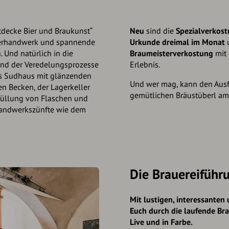
tdecke Bier und Braukunst“
Neu
sind die
Spezialverkos
auerhandwerk und spannende
Urkunde
dreimal im Monat
. Und natürlich in die
Braumeisterverkostung
mit
und der Veredelungsprozesse
Erlebnis.
as Sudhaus mit glänzenden
Und wer mag, kann den Ausf
en Becken, der Lagerkeller
gemütlichen Bräustüberl am 
füllung von Flaschen und
 Handwerkszünfte wie dem
Die Brauerei­führ
Mit lustigen, interessanten
Euch durch die laufende Br
Live und in Farbe.