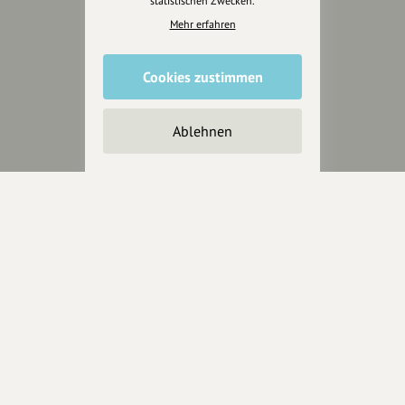
statistischen Zwecken.
hey.bayern ist ein Projekt von
Mehr erfahren
uns für unsere Region und
für alle, die uns besuchen
Cookies zustimmen
wollen.
Ablehnen
Inhalte vorschlagen
Jetzt unterstützen
Wir können leider keine
Spendenquittung ausstellen.