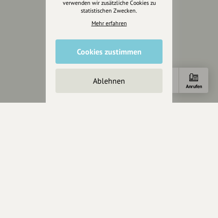
Datenschutz
verwenden wir zusätzliche Cookies zu
statistischen Zwecken.
AGB
Mehr erfahren
Cookies zurücksetzen
Presse
Cookies zustimmen
Mediakit
Ablehnen
Presseanfragen
Anfahrt
Anrufen
Presseberichte
Wir unterstützen Euch
Fotografie & mehr
Marketing
Design & Branding
Anakin Design
Unterstütze