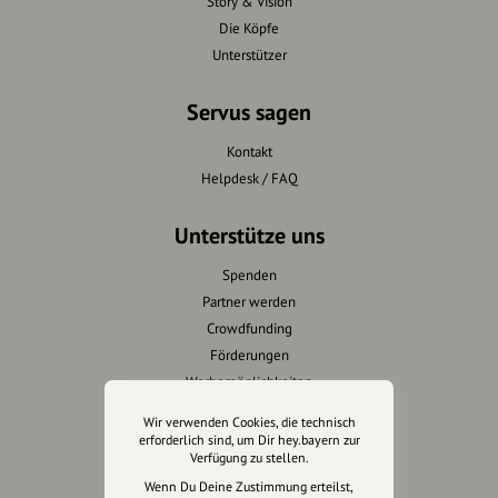
Story & Vision
Die Köpfe
Unterstützer
Servus sagen
Kontakt
Helpdesk / FAQ
Unterstütze uns
Spenden
Partner werden
Crowdfunding
Förderungen
Werbemöglichkeiten
Wir verwenden Cookies, die technisch
Rechtliches
erforderlich sind, um Dir hey.bayern zur
Verfügung zu stellen.
Impressum
Wenn Du Deine Zustimmung erteilst,