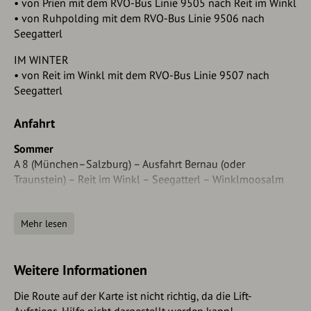
• von Prien mit dem RVO-Bus Linie 9505 nach Reit im Winkl
• von Ruhpolding mit dem RVO-Bus Linie 9506 nach
Seegatterl
IM WINTER
• von Reit im Winkl mit dem RVO-Bus Linie 9507 nach
Seegatterl
Anfahrt
Sommer
A 8 (München–Salzburg) – Ausfahrt Bernau (oder
Traunstein) – Reit im Winkl – Seegatterl – Winklmoosalm
(Straße Seegatterl–Winklmoosalm mautpflichtig)
Mehr lesen
Winter
a) während der Betriebszeiten der Gondelbahn (ca. 08:00
Uhr bis 16:30 Uhr)
Weitere Informationen
• Auffahrt nur mit Gondelbahn oder Taxi möglich
(Taxiunternehmen Bachhuber, Tel. +49 8640 8565)
Die Route auf der Karte ist nicht richtig, da die Lift-
• PKW muss auf Dauerparkplatz abgestellt werden