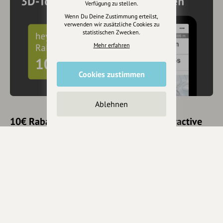
Verfügung zu stellen.
Wenn Du Deine Zustimmung erteilst,
verwenden wir zusätzliche Cookies zu
statistischen Zwecken.
Mehr erfahren
Cookies zustimmen
Ablehnen
10€ Rabatt mit hey.bayern auf Outdooractive
Pro und Pro+ sichern
Jetzt
hier
mehr erfahren oder gleich unseren
Voucher Code
nutzen um 10€ Rabatt zu erhalten (gültig bis 31.12.2021):
HEYOA10V