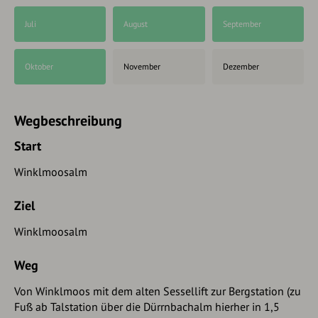
Juli
August
September
Oktober
November
Dezember
Wegbeschreibung
Start
Winklmoosalm
Ziel
Winklmoosalm
Weg
Von Winklmoos mit dem alten Sessellift zur Bergstation (zu
Fuß ab Talstation über die Dürrnbachalm hierher in 1,5