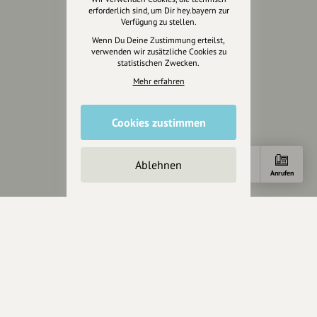
erforderlich sind, um Dir hey.bayern zur
Verfügung zu stellen.
Rechtliches
Wenn Du Deine Zustimmung erteilst,
verwenden wir zusätzliche Cookies zu
Impressum
statistischen Zwecken.
Datenschutz
Mehr erfahren
AGB
Cookies zurücksetzen
Cookies zustimmen
Presse
Ablehnen
Mediakit
Anfahrt
E-Mail
Anrufen
Presseanfragen
Presseberichte
Wir unterstützen Euch
Fotografie & mehr
Marketing
Design & Branding
Anakin Design