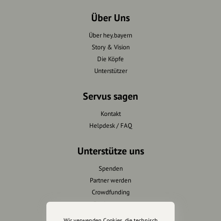
Über Uns
Über hey.bayern
Story & Vision
Die Köpfe
Unterstützer
Servus sagen
Kontakt
Helpdesk / FAQ
Unterstütze uns
Spenden
Partner werden
Crowdfunding
Förderungen
Werbemöglichkeiten
Wir verwenden Cookies, die technisch