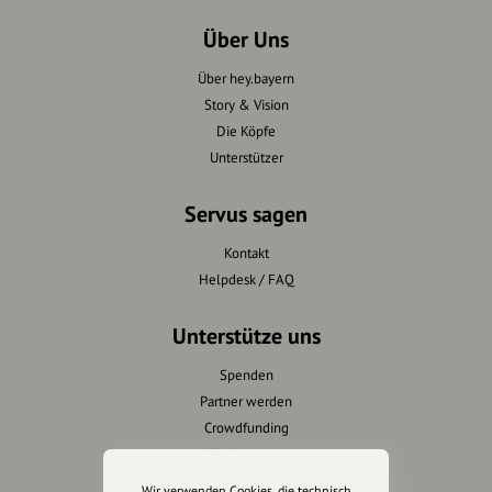
Über Uns
Über hey.bayern
Story & Vision
Die Köpfe
Unterstützer
Servus sagen
Kontakt
Helpdesk / FAQ
Unterstütze uns
Spenden
Partner werden
Crowdfunding
Förderungen
Werbemöglichkeiten
Wir verwenden Cookies, die technisch