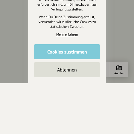
erforderlich sind, um Dir hey.bayern zur
Verfügung zu stellen.
Rechtliches
Wenn Du Deine Zustimmung erteilst,
verwenden wir zusätzliche Cookies zu
Impressum
statistischen Zwecken.
Datenschutz
Mehr erfahren
AGB
Cookies zurücksetzen
Cookies zustimmen
Presse
Ablehnen
Mediakit
Anfahrt
E-Mail
Anrufen
Presseanfragen
Presseberichte
Wir unterstützen Euch
Fotografie & mehr
Marketing
Design & Branding
Anakin Design