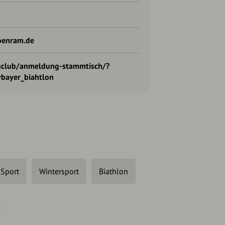
oenram.de
nclub/anmeldung-stammtisch/?
bayer_biahtlon
Sport
Wintersport
Biathlon