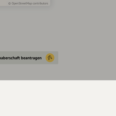
©
OpenStreetMap
contributors
haberschaft beantragen