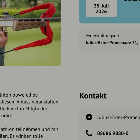
25. Juli
2026
Veranstaltungsort
Julius-Exter-Promenade 31,
Kontakt
iathlon powered by
 diesem Anlass veranstalten
lle Fanclub Mitglieder
endig!
Julius-Exter-Prome
iathlon teilnehmen und mit
08686 9880-0
ßen. Es winken tolle