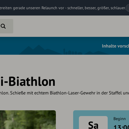
ereiten gerade unseren Relaunch vor - schneller, besser, größer, schlauer.
Inhalte vors
i-Biathlon
lon. Schieße mit echtem Biathlon-Laser-Gewehr in der Staffel und
Beginn
Sa
13:0