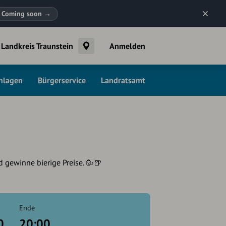
Coming soon
→
Landkreis Traunstein
Anmelden
chlagen
Bürgerservice
Landratsamt
 gewinne bierige Preise. 🥳🍺
Ende
0
20:00