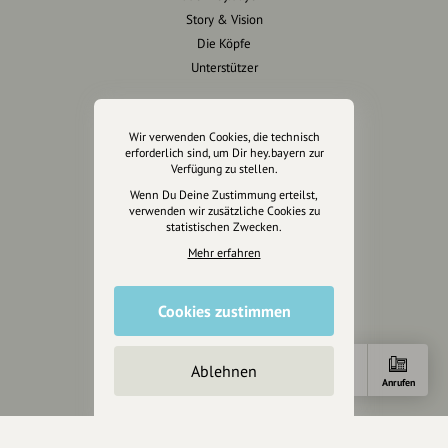
Story & Vision
Die Köpfe
Unterstützer
Servus sagen
Wir verwenden Cookies, die technisch
erforderlich sind, um Dir hey.bayern zur
Kontakt
Verfügung zu stellen.
Helpdesk / FAQ
Wenn Du Deine Zustimmung erteilst,
verwenden wir zusätzliche Cookies zu
Unterstütze uns
statistischen Zwecken.
Mehr erfahren
Spenden
Partner werden
Cookies zustimmen
Crowdfunding
Förderungen
Werbemöglichkeiten
Ablehnen
Anfahrt
E-Mail
Anrufen
Rechtliches