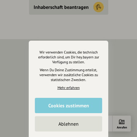
Inhaberschaft beantragen
Wir verwenden Cookies, die technisch
Über Uns
erforderlich sind, um Dir hey.bayern zur
Verfügung zu stellen.
Über hey.bayern
Wenn Du Deine Zustimmung erteilst,
verwenden wir zusätzliche Cookies zu
Story & Vision
statistischen Zwecken.
Die Köpfe
Mehr erfahren
Unterstützer
Servus sagen
Cookies zustimmen
Kontakt
Ablehnen
Helpdesk / FAQ
Anfahrt
E-Mail
Anrufen